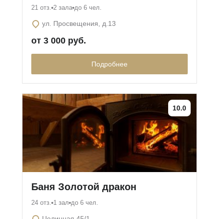
21 отз.
2 зала
до 6 чел.
ул. Просвещения, д.13
от 3 000 руб.
Подробнее
10.0
Баня Золотой дракон
24 отз.
1 зал
до 6 чел.
Целинная 45/1